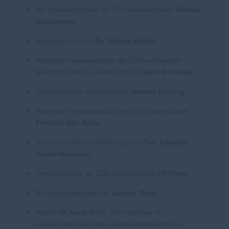
der Ehrenvorsitzende der CDU-Niedersachsen,
Wilfried
Hasselmann
,
Staatssekretär a.D.
Dr. Volkmar Köhler
,
derzeitiger Generalsekretär der CDU und heutiger
Ministerpräsident in Niedersachsen
David McAllister
,
Niedersachsens Finanzminister
Hartmut Möllring
,
derzeitiger Generalsekretär der CDU Niedersachsen
Friedrich-Otto Ripke
,
Justizministerin von Niedersachsen
Frau Elisabeth
Heister-Neumann
,
Generalsekretär der CDU-Niedersachsen
Ulf Thiele
,
Bundestagsabgeordneter
Laurenz Meyer
,
P
rof.Dr.Dr. Hans Wolff
, Vice-Chairman of
GermanUniversityCairo, Gründungspräsident der