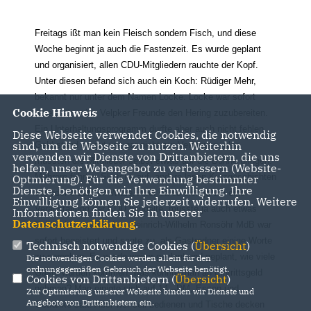
Freitags ißt man kein Fleisch sondern Fisch, und diese
Woche beginnt ja auch die Fastenzeit. Es wurde geplant
und organisiert, allen CDU-Mitgliedern rauchte der Kopf.
Unter diesen befand sich auch ein Koch: Rüdiger Mehr,
bekannt nur unter dem Namen Locke. Locke war sofort
Cookie Hinweis
bereit, für seine Velpker Freunde den Hering zuzubereiten.
Ein Unterhaltungsprogramm durfte aber auch nicht fehlen.
Diese Webseite verwendet Cookies, die notwendig
sind, um die Webseite zu nutzen. Weiterhin
Geld stand so gut wie gar nicht zur Verfügung, also
verwenden wir Dienste von Drittanbietern, die uns
mussten die Mitglieder selbst etwas auf die Bühne bringen.
helfen, unser Webangebot zu verbessern (Website-
Mehrere führten Sketche auf, andere lasen Kurzgeschichten
Optmierung). Für die Verwendung bestimmter
Dienste, benötigen wir Ihre Einwilligung. Ihre
vor oder erzählten Witze. Aber da es sich ja um eine
Einwilligung können Sie jederzeit widerrufen. Weitere
Veranstaltung der CDU handelte, musste ja auch etwas
Informationen finden Sie in unserer
Datenschutzerklärung
.
Politisches stattfinden. Heinrich-Wilhelm Ronsöhr MdB war
sofort begeistert und sagte zu, als Gastredner einige Worte
Technisch notwendige Cookies (
Übersicht
)
zu sprechen. Es wurde weiter geplant und geplant, wie viele
Die notwendigen Cookies werden allein für den
ordnungsgemäßen Gebrauch der Webseite benötigt.
Gäste würden kommen, was konnte man an Eintrittsgeld
Cookies von Drittanbietern (
Übersicht
)
nehmen? Man einigte sich auf 14,--DM, Essen und
Zur Optimierung unserer Webseite binden wir Dienste und
Angebote von Drittanbietern ein.
Getränke satt. Aber wer soll bedienen und Tische decken