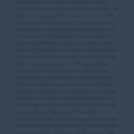
Die Organisation hat sich heute eingespielt, auch die
Unterhaltungsprogramme sind umfangreicher geworden, die
Matjes- und eingelegten Heringe werden immer noch von
Locke zubereitet, der sein Rezept (Spezialgewürz) für die
hervorragenden, sehr beliebten Bratkartoffeln immer noch
nicht verraten hat. Die Besucherzahl ist aus räumlichen
Gründen auf 250 begrenzt. Da nach wie vor die gesamte
Arbeit von CDU-Mitgliedern und deren Familienangehörigen
und Freunden bewältigt werden muß, zum Beispiel Tische
gedeckt und dekoriert werden müssen,über 200 Essen
möglichst gleichzeitig serviert werden sollen ( von der
Jungen Union), man glaubt gar nicht, wie viel Abfälle bei
200 Essen anfallen, usw. grenzt es schon an ein Wunder,
dass alles so gut klappt. Unser Heringsessen ist so beliebt,
dass bereits nach Schluss der Veranstaltung schon immer
Karten für das nächste Jahr bestellt werden. Dies bedeutet
aber auch eine Anerkennung für die Mitglieder des CDU-
Ortsverbandes Velpke, die in monatelangen Vorbereitungen
für einen reibungslosen Ablauf sorgen. Eine ganz besondere
Anerkennung gebührt der ehemal.
1. Vorsitzenden, Frau