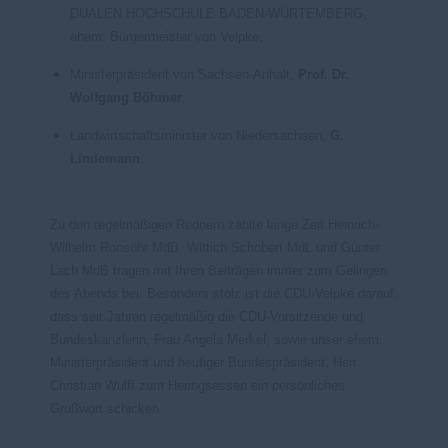
DUALEN HOCHSCHULE BADEN-WÜRTEMBERG,
ehem. Bürgermeister von Velpke,
Ministerpräsident von Sachsen-Anhalt,
Prof. Dr.
Wolfgang Böhmer
,
Landwirtschaftsminister von Niedersachsen,
G.
Lindemann
.
Zu den regelmäßigen Rednern zählte lange Zeit Heinrich-
Wilhelm Ronsöhr MdB. Wittich Schobert MdL und Günter
Lach MdB tragen mit Ihren Beiträgen immer zum Gelingen
des Abends bei. Besonders stolz ist die CDU-Velpke darauf,
dass seit Jahren regelmäßig die CDU-Vorsitzende und
Bundeskanzlerin, Frau Angela Merkel, sowie unser ehem.
Ministerpräsident und heutiger Bundespräsident, Herr
Christian Wulff zum Heringsessen ein persönliches
Grußwort schicken.